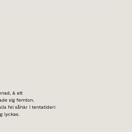
nad, & att
ade sig femton.
ls fel såhär i tentatider!
g lyckas.