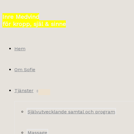
Hoppa
till
Inre Medvind
innehåll
för kropp, själ & sinne
Hem
Om Sofie
Tjänster
Självutvecklande samtal och program
Massage