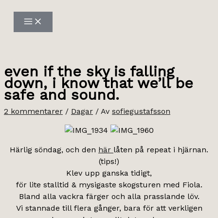
Hoppa
till
innehåll
even if the sky is falling
down, i know that we’ll be
safe and sound.
2 kommentarer
/
Dagar
/ Av
sofiegustafsson
Härlig söndag, och den
här
låten på repeat i hjärnan.
(tips!)
Klev upp ganska tidigt,
för lite stalltid & mysigaste skogsturen med Fiola.
Bland alla vackra färger och alla prasslande löv.
Vi stannade till flera gånger, bara för att verkligen