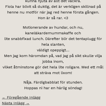
kunna njuta av allt det vackra.
Fiola har blivit så duktig, det är verkligen skillnad på
henne nu motför när jag red henne första gången.
Hon är så rar. <3
Motionerande av hundar, och nu,
kanel&kardemummakaffe och
lite snabbfixad lunch. Därefter blir det tentaplugg för
hela slanten,
väldigt opeppigt…
Men jag kom häromdan på, vad jag på sikt skulle vilja
jobba inom,
vilket åtminstone gör det hela lite roligare. Med ett mål
att sträva mot lixom!
Nåja. Färdigbabblat för stunden.
Hoppas ni har en härlig söndag!
←
Föregående Inlägg
Nästa Inlägg
→