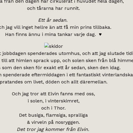
 från den dagen har cirkulerat i huvudet hela dagen,
och tårarna har runnit.
Ett år sedan.
h jag vill inget hellre än att få min prins tillbaka.
Han finns ännu i mina tankar varje dag. ♥
tt jobbdagen spenderades utomhus, och att jag slutade tidi
 till att himlen sprack upp, och solen sken från blå himme
s som den sken för exakt ett år sedan, sken den idag.
n spenderade eftermiddagen i ett fantastiskt vinterlandska
pratandes om livet, döden och allt däremellan.
Och jag tror att Elvin fanns med oss,
i solen, i vinterskimret,
och i Thor.
Det busiga, flamsiga, spralliga
& virveln på nosryggen.
Det tror jag kommer från Elvin.