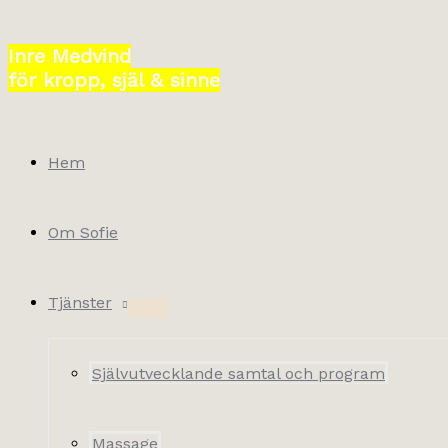
Hoppa
till
Inre Medvind
innehåll
för kropp, själ & sinne
Hem
Om Sofie
Tjänster
Självutvecklande samtal och program
Massage