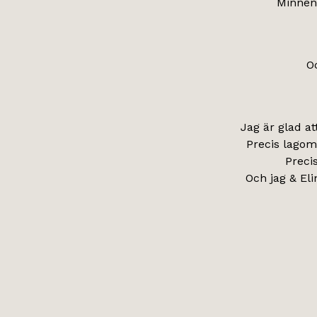
Minnena
Oc
Jag är glad a
Precis lagom
Preci
Och jag & Eli