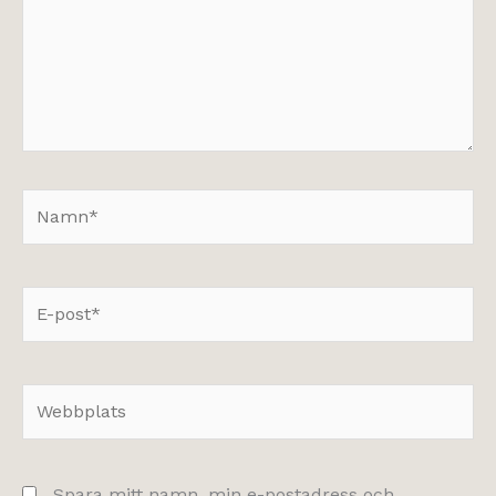
Namn*
E-
post*
Webbplats
Spara mitt namn, min e-postadress och