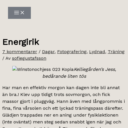
Hoppa
till
innehåll
Energirik
7 kommentarer
/
Dagar
,
Fotografering
,
Lydnad
,
Träning
/ Av
sofiegustafsson
Kelliegården’s Jess,
bedårande liten tös
Har man en effektiv morgon kan dagen inte bli annat
än bra.! Klev upp tidigt trots sovmorgon, och fick
massor gjort i pluggväg. Hann även med långprommis i
fina, fina vårsolen och ett lyckad träningspass därefter.
Glädjen trappades ner en aning under fysiklektionen
(inte oväntat) men steg sedan snabbt igen när jag och