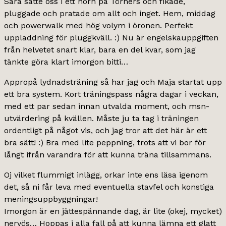
Sara satte oss i ett hörn på Törners och fikade,
pluggade och pratade om allt och inget. Hem, middag
och powerwalk med hög volym i öronen. Perfekt
uppladdning för pluggkväll. :) Nu är engelskauppgiften
från helvetet snart klar, bara en del kvar, som jag
tänkte göra klart imorgon bitti…
Appropå lydnadsträning så har jag och Maja startat upp
ett bra system. Kort träningspass några dagar i veckan,
med ett par sedan innan utvalda moment, och msn-
utvärdering på kvällen. Måste ju ta tag i träningen
ordentligt på något vis, och jag tror att det här är ett
bra sätt! :) Bra med lite peppning, trots att vi bor för
långt ifrån varandra för att kunna träna tillsammans.
Oj vilket flummigt inlägg, orkar inte ens läsa igenom
det, så ni får leva med eventuella stavfel och konstiga
meningsuppbyggningar!
Imorgon är en jättespännande dag, är lite (okej, mycket)
nervös… Hoppas i alla fall på att kunna lämna ett glatt