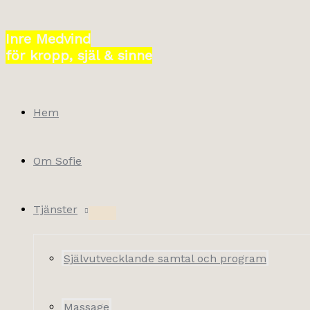
Hoppa
till
Inre Medvind
innehåll
för kropp, själ & sinne
Hem
Om Sofie
Tjänster
Självutvecklande samtal och program
Massage