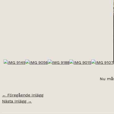
Nu måst
←
Föregående Inlägg
Nästa Inlägg
→