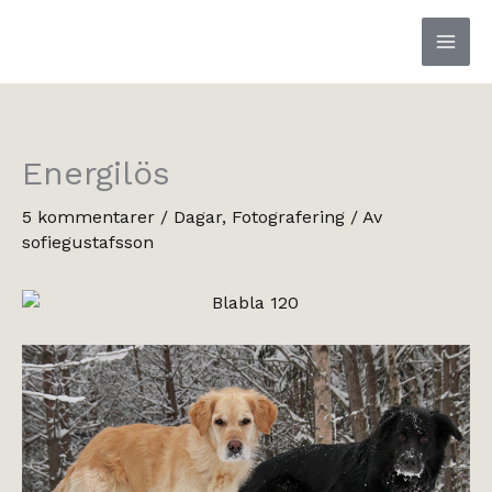
Hoppa
till
innehåll
Energilös
5 kommentarer
/
Dagar
,
Fotografering
/ Av
sofiegustafsson