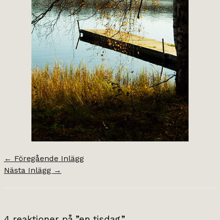
←
Föregående Inlägg
Nästa Inlägg
→
4 reaktioner på ”en tisdag.”