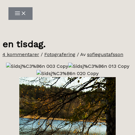
Hoppa
till
innehåll
en tisdag.
4 kommentarer
/
Fotografering
/ Av
sofiegustafsson