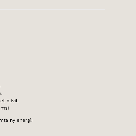
!
n.
t blivit.
ums!
mta ny energi!