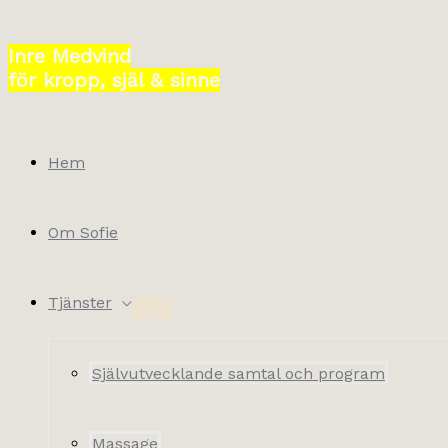
Hoppa
till
Inre Medvind
innehåll
för kropp, själ & sinne
Hem
Om Sofie
Tjänster
Självutvecklande samtal och program
Massage