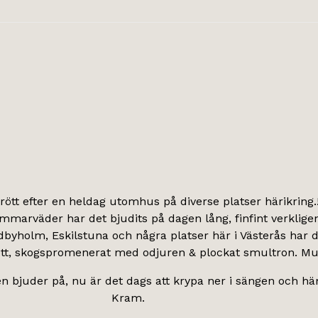
rött efter en heldag utomhus på diverse platser härikring.
marväder har det bjudits på dagen lång, finfint verklige
ndbyholm, Eskilstuna och några platser här i Västerås har de
 gott, skogspromenerat med odjuren & plockat smultron. M
n bjuder på, nu är det dags att krypa ner i sängen och hä
Kram.