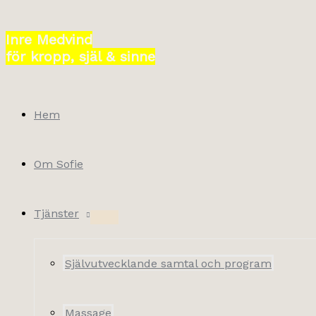
Hoppa
till
Inre Medvind
innehåll
för kropp, själ & sinne
Hem
Om Sofie
Tjänster
Självutvecklande samtal och program
Massage