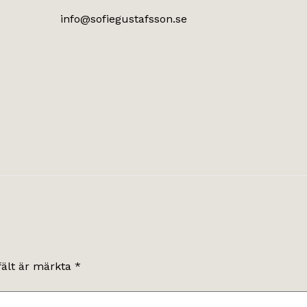
info@sofiegustafsson.se
fält är märkta
*