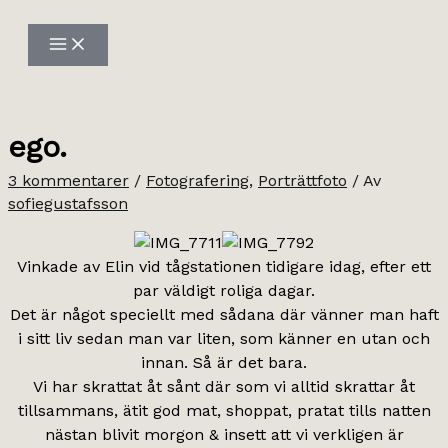
Hoppa
till
innehåll
ego.
3 kommentarer
/
Fotografering
,
Porträttfoto
/ Av
sofiegustafsson
Vinkade av Elin vid tågstationen tidigare idag, efter ett
par väldigt roliga dagar.
Det är något speciellt med sådana där vänner man haft
i sitt liv sedan man var liten, som känner en utan och
innan. Så är det bara.
Vi har skrattat åt sånt där som vi alltid skrattar åt
tillsammans, ätit god mat, shoppat, pratat tills natten
nästan blivit morgon & insett att vi verkligen är