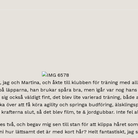
r, jag och Martina, och åkte till klubben för träning med al
 på läpparna, han brukar spåra bra, men igår var nog hans
g också väldigt fint, det blev lite varierad träning, både a
ka över att få köra agility och springa budföring, älsklings
afterna slut, så det blev film, te & jordgubbar. Inte fel all
es två, och begav mig sen till stan för att klippa håret so
ni hur lättsamt det är med kort hår? Helt fantastiskt, jag sk