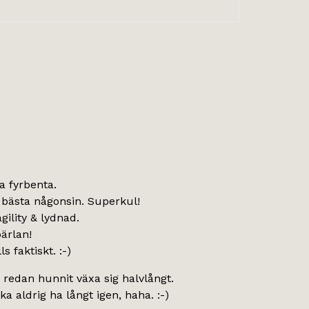
la fyrbenta.
 bästa någonsin. Superkul!
gility & lydnad.
pärlan!
s faktiskt. :-)
m redan hunnit växa sig halvlångt.
a aldrig ha långt igen, haha. :-)