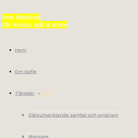
Hoppa
till
Inre Medvind
innehåll
för kropp, själ & sinne
Hem
Om Sofie
Tjänster
Självutvecklande samtal och program
Massage