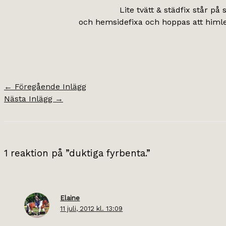
Lite tvätt & städfix står p
och hemsidefixa och hoppas att himlen
←
Föregående Inlägg
Nästa Inlägg
→
1 reaktion på ”duktiga fyrbenta.”
Elaine
11 juli, 2012 kl. 13:09