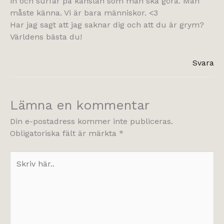
in och surfar på känslan som man ska göra. Man
måste känna. Vi är bara människor. <3
Har jag sagt att jag saknar dig och att du är grym?
Världens bästa du!
Svara
Lämna en kommentar
Din e-postadress kommer inte publiceras.
Obligatoriska fält är märkta
*
Skriv
här..