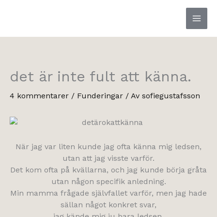
Hoppa
till
innehåll
det är inte fult att känna.
4 kommentarer
/
Funderingar
/ Av
sofiegustafsson
När jag var liten kunde jag ofta känna mig ledsen,
utan att jag visste varför.
Det kom ofta på kvällarna, och jag kunde börja gråta
utan någon specifik anledning.
Min mamma frågade självfallet varför, men jag hade
sällan något konkret svar,
jag kände mig ju bara ledsen.