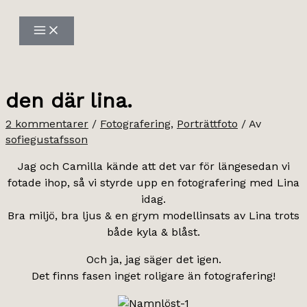
Hoppa
till
innehåll
den där lina.
2 kommentarer
/
Fotografering
,
Porträttfoto
/ Av
sofiegustafsson
Jag och Camilla kände att det var för längesedan vi
fotade ihop, så vi styrde upp en fotografering med Lina
idag.
Bra miljö, bra ljus & en grym modellinsats av Lina trots
både kyla & blåst.
Och ja, jag säger det igen.
Det finns fasen inget roligare än fotografering!