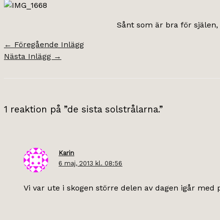
Sånt som är bra för själen
←
Föregående Inlägg
Nästa Inlägg
→
1 reaktion på ”de sista solstrålarna.”
Karin
6 maj, 2013 kl. 08:56
Vi var ute i skogen större delen av dagen igår med p