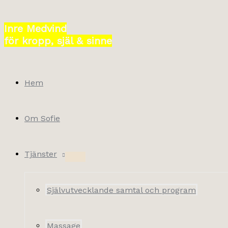
Hoppa
till
Inre Medvind
innehåll
för kropp, själ & sinne
Hem
Om Sofie
Tjänster
Självutvecklande samtal och program
Massage