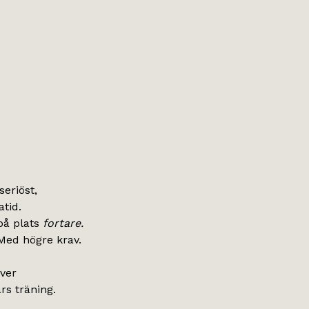
seriöst,
atid.
 på plats
fortare.
 Med högre krav.
ver
rs träning.