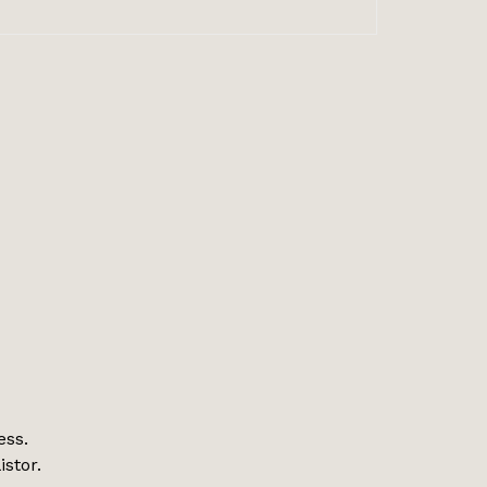
ess.
istor.