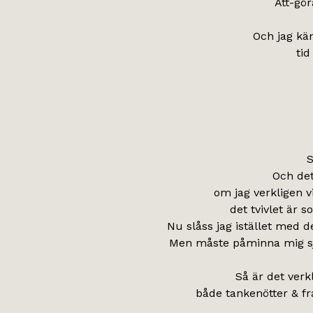
Att-gör
Och jag kän
tid
S
Och det
om jag verkligen v
det tvivlet är 
Nu slåss jag istället med de
Men måste påminna mig själ
Så är det verk
både tankenötter & fr