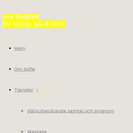
Hoppa
till
Inre Medvind
innehåll
för kropp, själ & sinne
Hem
Om Sofie
Tjänster
Självutvecklande samtal och program
Massage