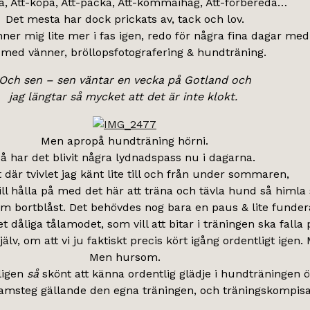
a, Att-köpa, Att-packa, Att-kommaihåg, Att-förbereda…
Det mesta har dock prickats av, tack och lov.
ner mig lite mer i fas igen, redo för några fina dagar med
 med vänner, bröllopsfotografering & hundträning.
Och sen – sen väntar en vecka på Gotland och
jag längtar så mycket att det är inte klokt.
Men apropå hundträning hörni.
å har det blivit några lydnadspass nu i dagarna.
 där tvivlet jag känt lite till och från under sommaren,
ill hålla på med det här att träna och tävla hund så himla 
som bortblåst. Det behövdes nog bara en paus & lite funder
t dåliga tålamodet, som vill att bitar i träningen ska falla
v, om att vi ju faktiskt precis kört igång ordentligt igen.
Men hursom.
ligen
så
skönt att känna ordentlig glädje i hundträningen ö
amsteg gällande den egna träningen, och träningskompisa