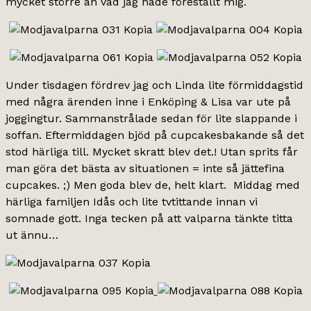
mycket större än vad jag hade föreställt mig.
Under tisdagen fördrev jag och Linda lite förmiddagstid
med några ärenden inne i Enköping & Lisa var ute på
joggingtur. Sammanstrålade sedan för lite slappande i
soffan. Eftermiddagen bjöd på cupcakesbakande så det
stod härliga till. Mycket skratt blev det.! Utan sprits får
man göra det bästa av situationen = inte så jättefina
cupcakes. ;) Men goda blev de, helt klart. Middag med
härliga familjen Idås och lite tvtittande innan vi
somnade gott. Inga tecken på att valparna tänkte titta
ut ännu…