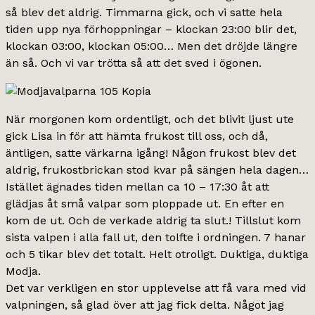
så blev det aldrig. Timmarna gick, och vi satte hela
tiden upp nya förhoppningar – klockan 23:00 blir det,
klockan 03:00, klockan 05:00… Men det dröjde längre
än så. Och vi var trötta så att det sved i ögonen.
När morgonen kom ordentligt, och det blivit ljust ute
gick Lisa in för att hämta frukost till oss, och då,
äntligen, satte värkarna igång! Någon frukost blev det
aldrig, frukostbrickan stod kvar på sängen hela dagen…
Istället ägnades tiden mellan ca 10 – 17:30 åt att
glädjas åt små valpar som ploppade ut. En efter en
kom de ut. Och de verkade aldrig ta slut.! Tillslut kom
sista valpen i alla fall ut, den tolfte i ordningen. 7 hanar
och 5 tikar blev det totalt. Helt otroligt. Duktiga, duktiga
Modja.
Det var verkligen en stor upplevelse att få vara med vid
valpningen, så glad över att jag fick delta. Något jag