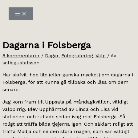
Hoppa
till
innehåll
Dagarna i Folsberga
8 kommentarer
/
Dagar
,
Fotografering
,
Valp
/ Av
sofiegustafsson
Har skrivit ihop lite (eller ganska mycket) om dagarna i
Folsberga, för att kunna gå tillbaka och läsa om dem
senare.
Jag kom fram till Uppsala på måndagkvällen, väldigt
valppirrig. Blev upphämtad av Linda och Lisa vid
stationen, och rullade sedan iväg mot Folsberga. Så
roligt att träffa båda tjejerna igen! Och såklart roligt att
träffa Modja och se den stora magen, som var väldigt