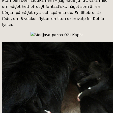
klumpen över att åka hem – jag hade ju fått vara med
om något helt otroligt fantastiskt, något som är en
början på något nytt och spännande. En lillebror är
född, om 8 veckor flyttar en liten drömvalp in. Det är
lycka.