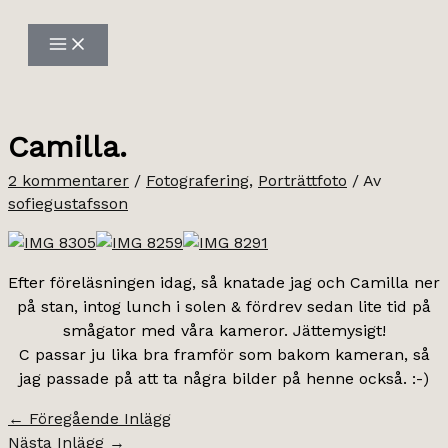
Hoppa
till
innehåll
Camilla.
2 kommentarer
/
Fotografering
,
Porträttfoto
/ Av
sofiegustafsson
Efter föreläsningen idag, så knatade jag och Camilla ner
på stan, intog lunch i solen & fördrev sedan lite tid på
smågator med våra kameror. Jättemysigt!
C passar ju lika bra framför som bakom kameran, så
jag passade på att ta några bilder på henne också. :-)
←
Föregående Inlägg
Nästa Inlägg
→