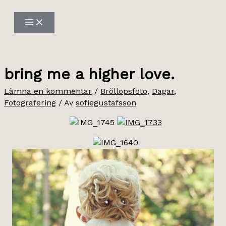
Hoppa
till
innehåll
bring me a higher love.
Lämna en kommentar
/
Bröllopsfoto
,
Dagar
,
Fotografering
/ Av
sofiegustafsson