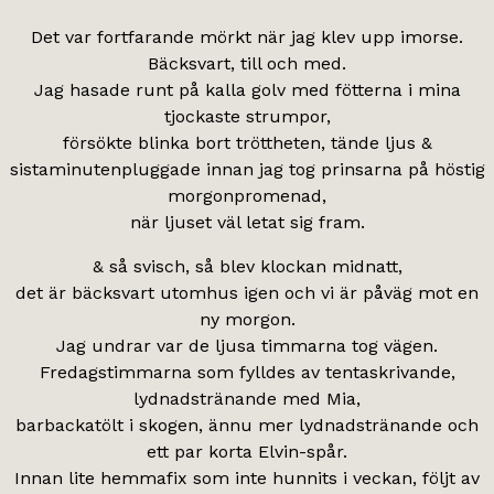
Det var fortfarande mörkt när jag klev upp imorse.
Bäcksvart, till och med.
Jag hasade runt på kalla golv med fötterna i mina
tjockaste strumpor,
försökte blinka bort tröttheten, tände ljus &
sistaminutenpluggade innan jag tog prinsarna på höstig
morgonpromenad,
när ljuset väl letat sig fram.
& så svisch, så blev klockan midnatt,
det är bäcksvart utomhus igen och vi är påväg mot en
ny morgon.
Jag undrar var de ljusa timmarna tog vägen.
Fredagstimmarna som fylldes av tentaskrivande,
lydnadstränande med Mia,
barbackatölt i skogen, ännu mer lydnadstränande och
ett par korta Elvin-spår.
Innan lite hemmafix som inte hunnits i veckan, följt av