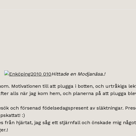
Hittade en Modjanäsa.!
 Motivationen till att plugga i botten, och urtråkiga lekt
ter alls när jag kom hem, och planerna på att plugga blev
besök och försenad födelsedagspresent av släktningar. Pres
kattat! :)
 från hjärtat, jag såg ett stjärnfall och önskade mig något 
er.!