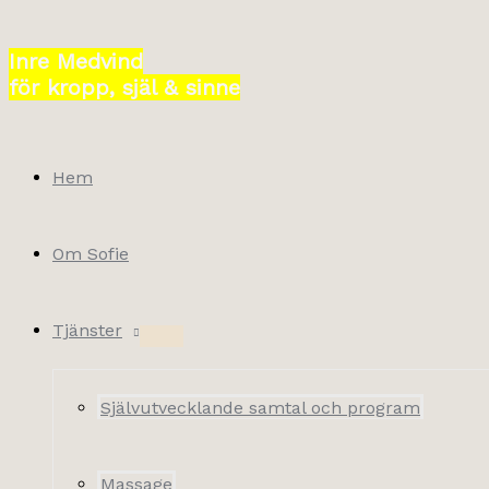
Hoppa
till
Inre Medvind
innehåll
för kropp, själ & sinne
Hem
Om Sofie
Tjänster
Självutvecklande samtal och program
Massage