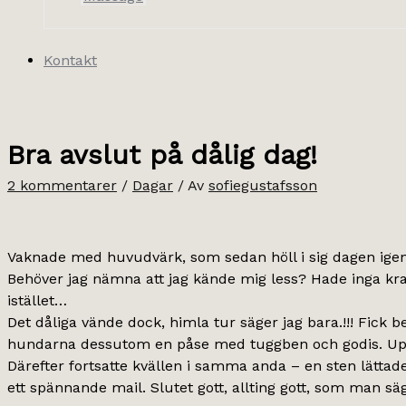
Kontakt
Bra avslut på dålig dag!
2 kommentarer
/
Dagar
/ Av
sofiegustafsson
Vaknade med huvudvärk, som sedan höll i sig dagen igenom.
Behöver jag nämna att jag kände mig less? Hade inga kraf
istället…
Det dåliga vände dock, himla tur säger jag bara.!!! Fick 
hundarna dessutom en påse med tuggben och godis. Upps
Därefter fortsatte kvällen i samma anda – en sten lättades
ett spännande mail. Slutet gott, allting gott, som man säg