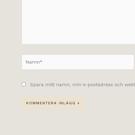
Namn*
Spara mitt namn, min e-postadress och webbp