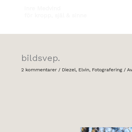
Hoppa
Inre Medvind
till
för kropp, själ & sinne
innehåll
bildsvep.
2 kommentarer
/
Diezel
,
Elvin
,
Fotografering
/ A