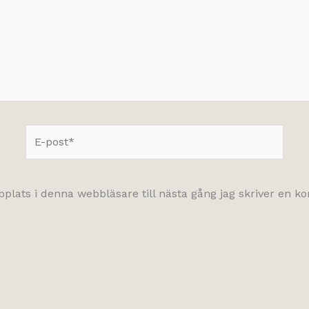
E-
post*
lats i denna webbläsare till nästa gång jag skriver en 