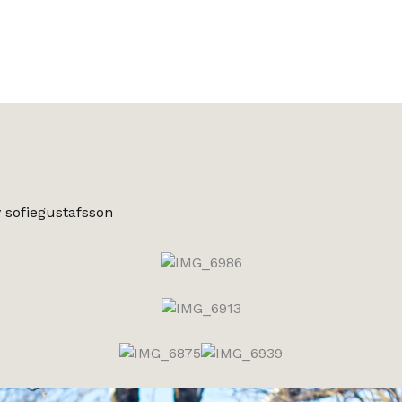
v
sofiegustafsson