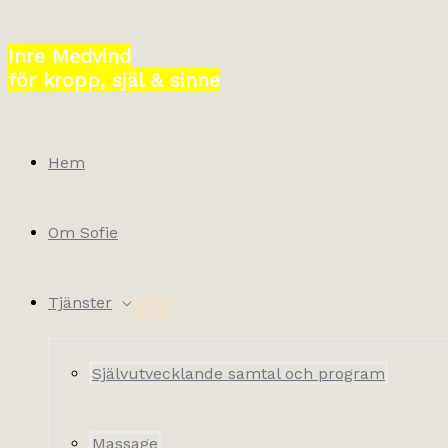
Hoppa
till
Inre Medvind
innehåll
för kropp, själ & sinne
Hem
Om Sofie
Tjänster
Självutvecklande samtal och program
Massage