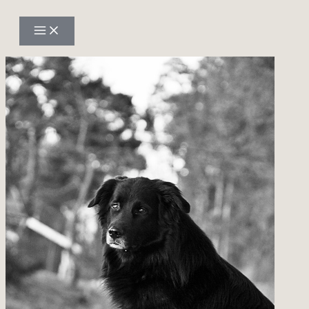
Hoppa
till
innehåll