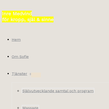
Hoppa
till
Inre Medvind
innehåll
för kropp, själ & sinne
Hem
Om Sofie
Tjänster
Självutvecklande samtal och program
Massage