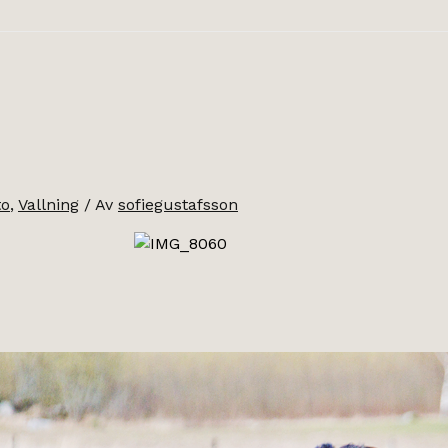
to
,
Vallning
/ Av
sofiegustafsson