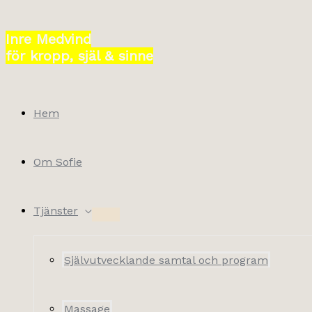
Hoppa
till
Inre Medvind
innehåll
för kropp, själ & sinne
Hem
Om Sofie
Tjänster
Självutvecklande samtal och program
Massage