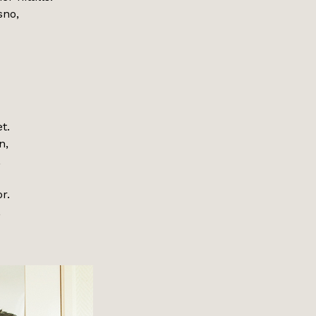
sno,
t.
n,
,
r.
,