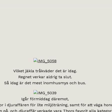
Vilket jäkla tråkväder det är idag.
Regnet verkar aldrig ta slut.
Så idag är det mest inomhusmys och bus.
Igår förmiddag däremot,
r i djuraffären för lite miljöträning, samt för att väga ho
en på, och
djuraffär
verkade vara Thors favorit alla kategorie