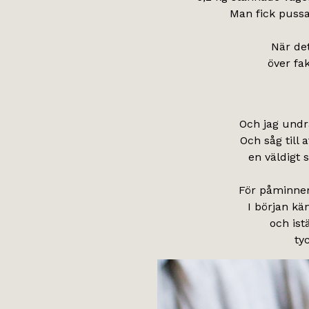
Man fick pussa
När det
över fa
Och jag undr
Och såg till 
en väldigt 
För påminner 
I början kän
och ist
ty