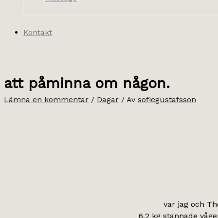
Kontakt
att påminna om någon.
Lämna en kommentar
/
Dagar
/ Av
sofiegustafsson
var jag och Tho
6,2 kg stannade våg