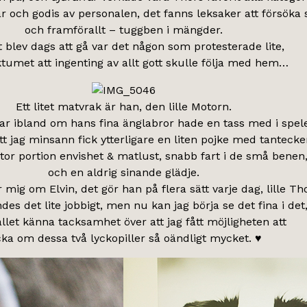
r och godis av personalen, det fanns leksaker att försöka 
och framförallt – tuggben i mängder.
 blev dags att gå var det någon som protesterade lite,
ktumet att ingenting av allt gott skulle följa med hem…
Ett litet matvrak är han, den lille Motorn.
ar ibland om hans fina änglabror hade en tass med i spele
att jag minsann fick ytterligare en liten pojke med tantecke
stor portion envishet & matlust, snabb fart i de små benen
och en aldrig sinande glädje.
mig om Elvin, det gör han på flera sätt varje dag, lille Tho
des det lite jobbigt, men nu kan jag börja se det fina i det
ället känna tacksamhet över att jag fått möjligheten att
cka om dessa två lyckopiller så oändligt mycket. ♥