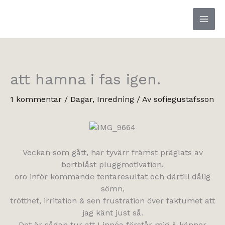
Hoppa
till
innehåll
att hamna i fas igen.
1 kommentar
/
Dagar
,
Inredning
/ Av
sofiegustafsson
Veckan som gått, har tyvärr främst präglats av
bortblåst pluggmotivation,
oro inför kommande tentaresultat och därtill dålig
sömn,
trötthet, irritation & sen frustration över faktumet att
jag känt just så.
Det är sådan tur att Linnéa förstår mig & känner