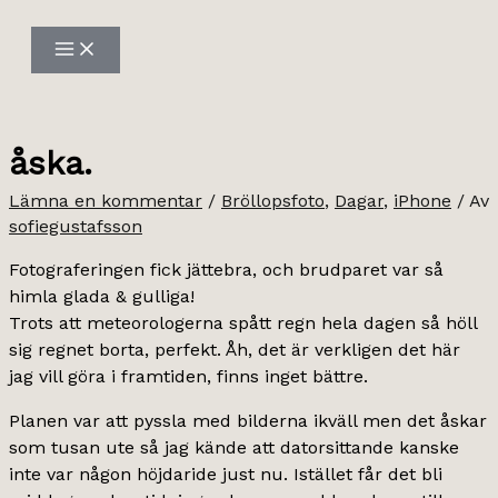
Hoppa
till
innehåll
åska.
Lämna en kommentar
/
Bröllopsfoto
,
Dagar
,
iPhone
/ Av
sofiegustafsson
Fotograferingen fick jättebra, och brudparet var så
himla glada & gulliga!
Trots att meteorologerna spått regn hela dagen så höll
sig regnet borta, perfekt. Åh, det är verkligen det här
jag vill göra i framtiden, finns inget bättre.
Planen var att pyssla med bilderna ikväll men det åskar
som tusan ute så jag kände att datorsittande kanske
inte var någon höjdaride just nu. Istället får det bli