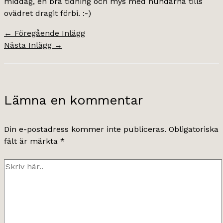
middag, en bra tidning och mys med hundarna tills
ovädret dragit förbi. :-)
←
Föregående Inlägg
Nästa Inlägg
→
Lämna en kommentar
Din e-postadress kommer inte publiceras.
Obligatoriska
fält är märkta
*
Skriv
här..