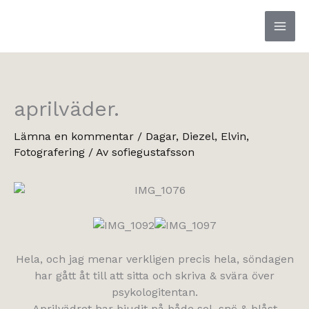
Hoppa
till
innehåll
aprilväder.
Lämna en kommentar
/
Dagar
,
Diezel
,
Elvin
,
Fotografering
/ Av
sofiegustafsson
Hela, och jag menar verkligen precis hela, söndagen
har gått åt till att sitta och skriva & svära över
psykologitentan.
Aprilvädret har bjudit på både sol, snö & blåst