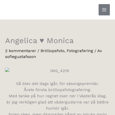
Hoppa
till
innehåll
Angelica ♥ Monica
2 kommentarer
/
Bröllopsfoto
,
Fotografering
/ Av
sofiegustafsson
Så blev det dags igår, för säsongspremiär.
Årets första bröllopsfotografering.
Med tanke på hur regnet öser ner i Västerås idag,
är jag verkligen glad att vädergudarna var på bättre
humör igår.
Solen sken, men dämpades något av mjuka moln