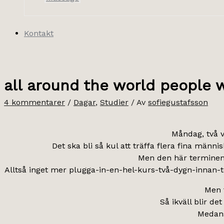
Kontakt
all around the world people 
4 kommentarer
/
Dagar
,
Studier
/ Av
sofiegustafsson
Måndag, två v
Det ska bli så kul att träffa flera fina män
Men den här terminen 
Alltså inget mer plugga-in-en-hel-kurs-två-dygn-innan-te
Men t
Så ikväll blir 
Medans