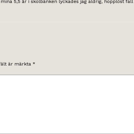
mina 5,5 år i skolbänken lyckades jag aldrig, hopplöst fall 
fält är märkta
*