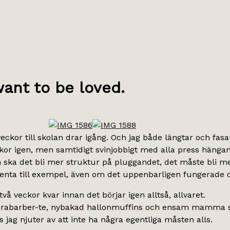
want to be loved.
eckor till skolan drar igång. Och jag både längtar och fas
niskor igen, men samtidigt svinjobbigt med alla press hänga
ska det bli mer struktur på pluggandet, det måste bli me
nta till exempel, även om det uppenbarligen fungerade det
vå veckor kvar innan det börjar igen alltså, allvaret.
det rabarber-te, nybakad hallonmuffins och ensam mamma s
 jag njuter av att inte ha några egentliga måsten alls.