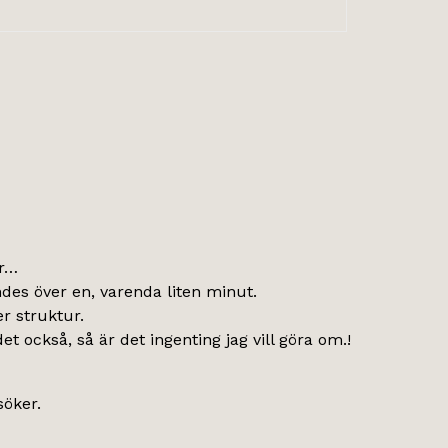
ar…
ndes över en, varenda liten minut.
r struktur.
 också, så är det ingenting jag vill göra om.!
öker.