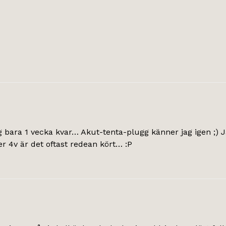
bara 1 vecka kvar… Akut-tenta-plugg känner jag igen ;) Jag
er 4v är det oftast redean kört… :P