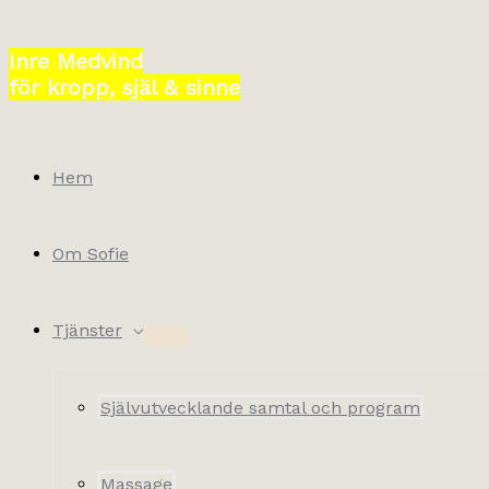
Hoppa
till
Inre Medvind
innehåll
för kropp, själ & sinne
Hem
Om Sofie
Tjänster
Självutvecklande samtal och program
Massage