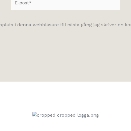
post*
lats i denna webbläsare till nästa gång jag skriver en 