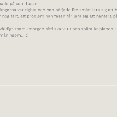
bbade på som tusan.
garna var tighta och han började lite smått lära sig att ha
r hög fart, ett problem han fasen får lära sig att hantera p
äldigt snart. Imorgon bitti ska vi ut och spåra är planen. St
 småningom… ;)