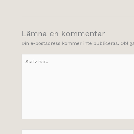
Lämna en kommentar
Din e-postadress kommer inte publiceras.
Oblig
Skriv
här..
Namn*