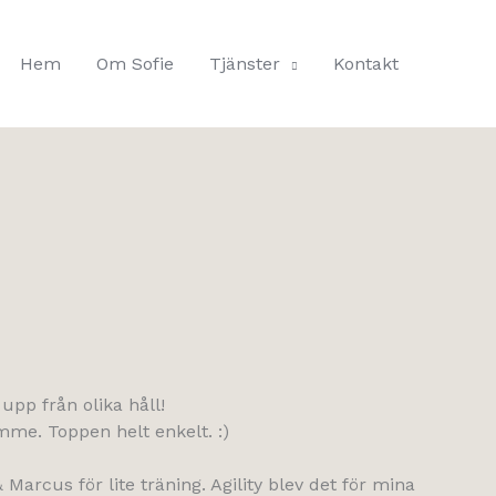
Hem
Om Sofie
Tjänster
Kontakt
upp från olika håll!
mme. Toppen helt enkelt. :)
cus för lite träning. Agility blev det för mina