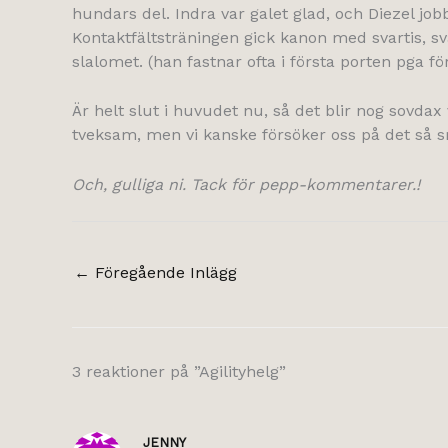
hundars del. Indra var galet glad, och Diezel jo
Kontaktfältsträningen gick kanon med svartis, svän
slalomet. (han fastnar ofta i första porten pga fö
Är helt slut i huvudet nu, så det blir nog sovdax v
tveksam, men vi kanske försöker oss på det så
Och, gulliga ni. Tack för pepp-kommentarer.!
←
Föregående Inlägg
3 reaktioner på ”Agilityhelg”
JENNY