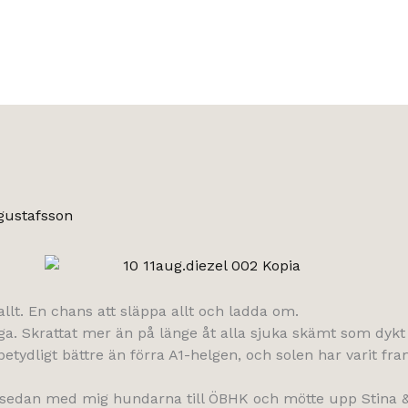
gustafsson
allt. En chans att släppa allt och ladda om.
ga. Skrattat mer än på länge åt alla sjuka skämt som dykt 
tydligt bättre än förra A1-helgen, och solen har varit fra
dan med mig hundarna till ÖBHK och mötte upp Stina & Mar