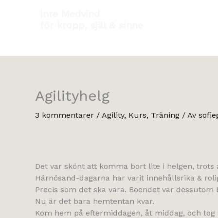
Hoppa
Inre Medvind
till
för kropp, själ & sinne
innehåll
Agilityhelg
3 kommentarer
/
Agility
,
Kurs
,
Träning
/ Av
sofie
Det var skönt att komma bort lite i helgen, trots 
Härnösand-dagarna har varit innehållsrika & roli
Precis som det ska vara. Boendet var dessutom be
Nu är det bara hemtentan kvar.
Kom hem på eftermiddagen, åt middag, och tog se