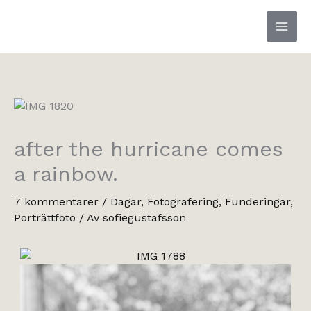
Hoppa
till
innehåll
after the hurricane comes
a rainbow.
7 kommentarer
/
Dagar
,
Fotografering
,
Funderingar
,
Porträttfoto
/ Av
sofiegustafsson