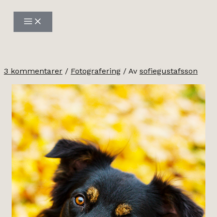
Hoppa
till
innehåll
3 kommentarer
/
Fotografering
/ Av
sofiegustafsson