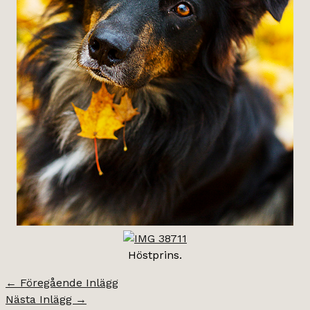
Höstprins.
←
Föregående Inlägg
Nästa Inlägg
→