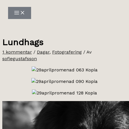
Hoppa
till
innehåll
Lundhags
1 kommentar
/
Dagar
,
Fotografering
/ Av
sofiegustafsson