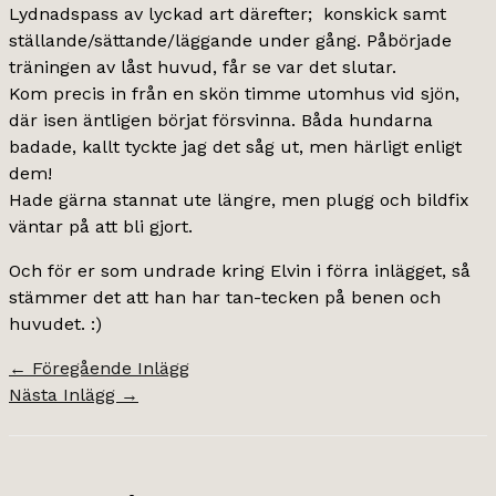
Lydnadspass av lyckad art därefter; konskick samt
ställande/sättande/läggande under gång. Påbörjade
träningen av låst huvud, får se var det slutar.
Kom precis in från en skön timme utomhus vid sjön,
där isen äntligen börjat försvinna. Båda hundarna
badade, kallt tyckte jag det såg ut, men härligt enligt
dem!
Hade gärna stannat ute längre, men plugg och bildfix
väntar på att bli gjort.
Och för er som undrade kring Elvin i förra inlägget, så
stämmer det att han har tan-tecken på benen och
huvudet. :)
←
Föregående Inlägg
Nästa Inlägg
→