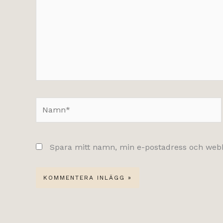
Namn*
Spara mitt namn, min e-postadress och webbp