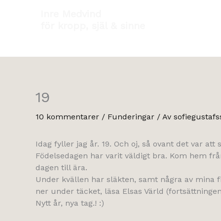
Hoppa
Inre Medvind
till
för kropp, själ & sinne
innehåll
19
10 kommentarer
/
Funderingar
/ Av
sofiegustafs
Idag fyller jag år. 19. Och oj, så ovant det var att s
Födelsedagen har varit väldigt bra. Kom hem fr
dagen till ära.
Under kvällen har släkten, samt några av mina fin
ner under täcket, läsa Elsas Värld (fortsättninge
Nytt år, nya tag.! :)