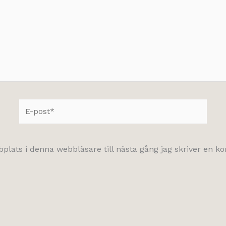
E-
post*
lats i denna webbläsare till nästa gång jag skriver en 