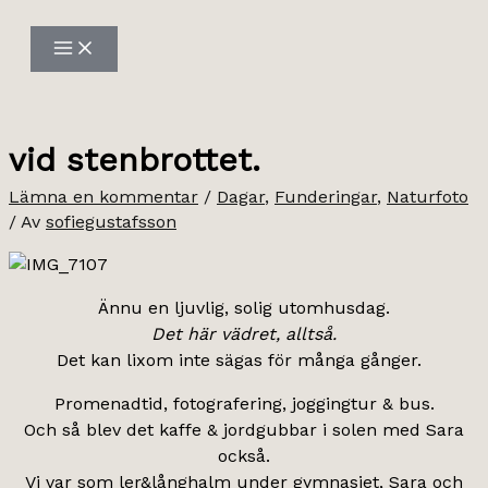
Hoppa
till
innehåll
vid stenbrottet.
Lämna en kommentar
/
Dagar
,
Funderingar
,
Naturfoto
/ Av
sofiegustafsson
Ännu en ljuvlig, solig utomhusdag.
Det här vädret, alltså.
Det kan lixom inte sägas för många gånger.
Promenadtid, fotografering, joggingtur & bus.
Och så blev det kaffe & jordgubbar i solen med Sara
också.
Vi var som ler&långhalm under gymnasiet, Sara och