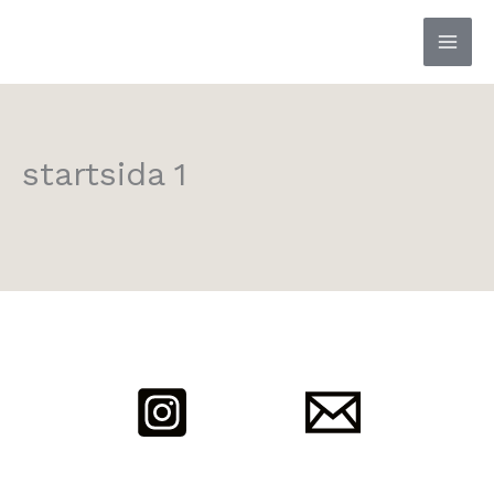
Hoppa
till
innehåll
startsida 1