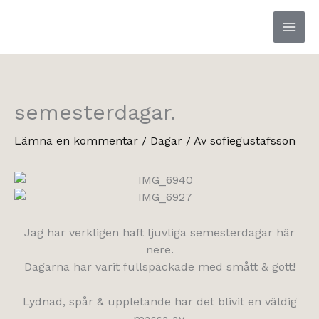
Hoppa
till
innehåll
semesterdagar.
Lämna en kommentar
/
Dagar
/ Av
sofiegustafsson
Jag har verkligen haft ljuvliga semesterdagar här
nere.
Dagarna har varit fullspäckade med smått & gott!
Lydnad, spår & uppletande har det blivit en väldig
massa av.