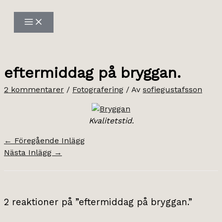
Hoppa
till
innehåll
eftermiddag på bryggan.
2 kommentarer
/
Fotografering
/ Av
sofiegustafsson
Kvalitetstid.
←
Föregående Inlägg
Nästa Inlägg
→
2 reaktioner på ”eftermiddag på bryggan.”