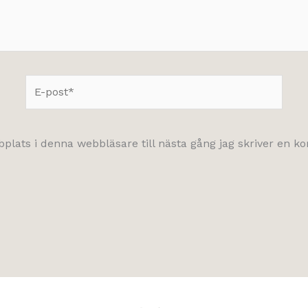
E-
post*
lats i denna webbläsare till nästa gång jag skriver en 