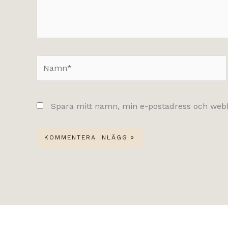
Namn*
Spara mitt namn, min e-postadress och webbp