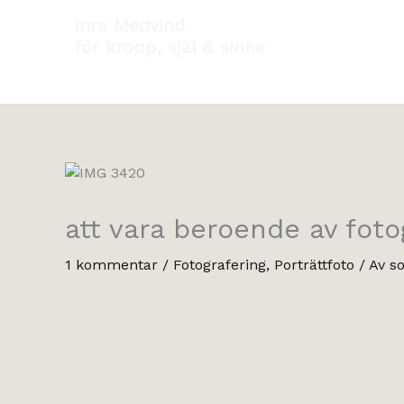
Hoppa
Inre Medvind
till
för kropp, själ & sinne
innehåll
att vara beroende av fotog
1 kommentar
/
Fotografering
,
Porträttfoto
/ Av
so