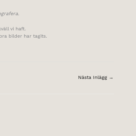
ografera.
äll vi haft.
ra bilder har tagits.
Nästa Inlägg
→