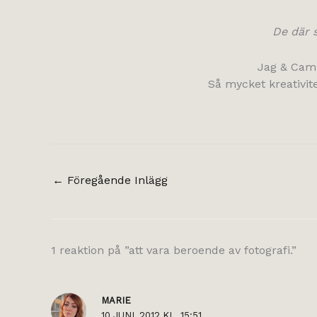
De där s
Jag & Camil
Så mycket kreativite
←
Föregående Inlägg
1 reaktion på ”att vara beroende av fotografi.”
MARIE
10 JUNI, 2012 KL. 15:51