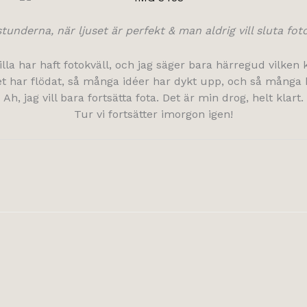
tunderna, när ljuset är perfekt & man aldrig vill sluta fot
la har haft fotokväll, och jag säger bara härregud vilken kv
t har flödat, så många idéer har dykt upp, och så många b
Ah, jag vill bara fortsätta fota. Det är min drog, helt klart.
Tur vi fortsätter imorgon igen!