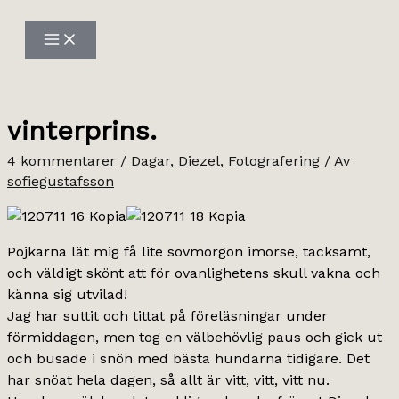
Hoppa
till
innehåll
vinterprins.
4 kommentarer
/
Dagar
,
Diezel
,
Fotografering
/ Av
sofiegustafsson
Pojkarna lät mig få lite sovmorgon imorse, tacksamt,
och väldigt skönt att för ovanlighetens skull vakna och
känna sig utvilad!
Jag har suttit och tittat på föreläsningar under
förmiddagen, men tog en välbehövlig paus och gick ut
och busade i snön med bästa hundarna tidigare. Det
har snöat hela dagen, så allt är vitt, vitt, vitt nu.