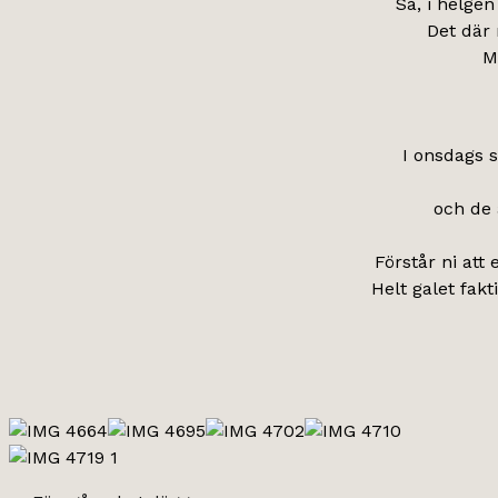
Så, i helgen
Det där 
M
I onsdags s
och de 
Förstår ni att
Helt galet fak