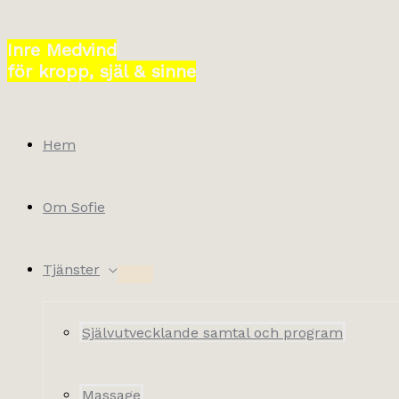
Hoppa
till
Inre Medvind
innehåll
för kropp, själ & sinne
Hem
Om Sofie
Tjänster
Självutvecklande samtal och program
Massage