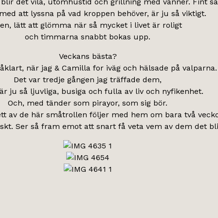
 blir det vila, utomhustid och grillning med vänner. Fint så
med att lyssna på vad kroppen behöver, är ju så viktigt.
en, lätt att glömma när så mycket i livet är roligt
och timmarna snabbt bokas upp.
Veckans bästa?
åklart, när jag & Camilla for iväg och hälsade på valparna.
Det var tredje gången jag träffade dem,
är ju så ljuvliga, busiga och fulla av liv och nyfikenhet.
Och, med tänder som pirayor, som sig bör.
 ett av de här småtrollen följer med hem om bara två vecko
tiskt. Ser så fram emot att snart få veta vem av dem det bl