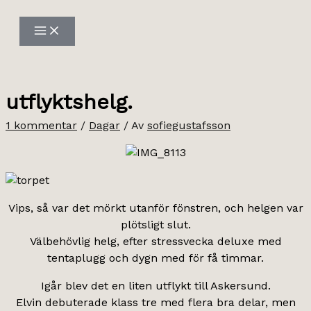
Hoppa
till
innehåll
utflyktshelg.
1 kommentar
/
Dagar
/ Av
sofiegustafsson
Vips, så var det mörkt utanför fönstren, och helgen var
plötsligt slut.
Välbehövlig helg, efter stressvecka deluxe med
tentaplugg och dygn med för få timmar.
Igår blev det en liten utflykt till Askersund.
Elvin debuterade klass tre med flera bra delar, men