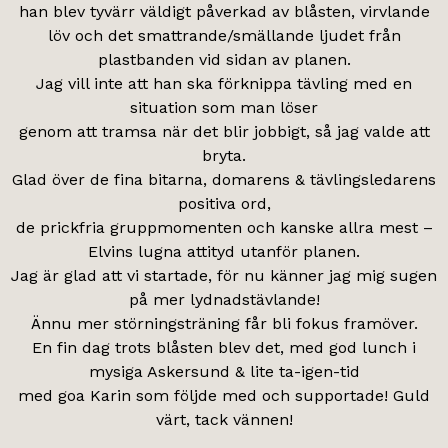
han blev tyvärr väldigt påverkad av blåsten, virvlande
löv och det smattrande/smällande ljudet från
plastbanden vid sidan av planen.
Jag vill inte att han ska förknippa tävling med en
situation som man löser
genom att tramsa när det blir jobbigt, så jag valde att
bryta.
Glad över de fina bitarna, domarens & tävlingsledarens
positiva ord,
de prickfria gruppmomenten och kanske allra mest –
Elvins lugna attityd utanför planen.
Jag är glad att vi startade, för nu känner jag mig sugen
på mer lydnadstävlande!
Ännu mer störningsträning får bli fokus framöver.
En fin dag trots blåsten blev det, med god lunch i
mysiga Askersund & lite ta-igen-tid
med goa Karin som följde med och supportade! Guld
värt, tack vännen!