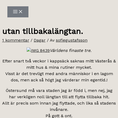
Hoppa
till
innehåll
utan tillbakalängtan.
1 kommentar
/
Dagar
/ Av
sofiegustafsson
Världens finaste tre.
Efter snart två veckor i kappsäck saknas mitt Västerås &
mitt hus & mina rutiner mycket.
Visst är det trevligt med andra människor i en lagom
dos, men ack så högt jag värderar min egentid.!
Östersund må vara staden jag är född i, men nej, jag
har verkligen noll längtan till att flytta tillbaka hit.
Allt är precis som innan jag flyttade, och lika så stadens
invånare.
På gott & ont.