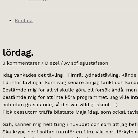
Kontakt
lördag.
3 kommentarer
/
Diezel
/ Av
sofiegustafsson
Idag vankades det tävling i Timrå, lydnadstävling. Kände 
tid inför tävlingar kom iväg senare än jag tänkt och kände
Bestämde mig för att vi skulle göra ett försök ändå, men nä
bestämde mig för att inte köra programmet. Jag ville inte 
och utan gräsätande, så det var väldigt skönt. :-)
Fick dessutom träffa bästaste Maja idag, som också tävla
Gah, känner mig helt tung i huvudet och som att jag befinn
Ska krypa ner i soffan framför en film, vila bort förkyln