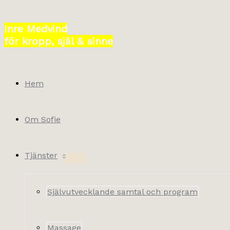
Hoppa
till
Inre Medvind
innehåll
för kropp, själ & sinne
Hem
Om Sofie
Tjänster
Självutvecklande samtal och program
Massage