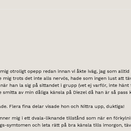
mig otroligt opepp redan innan vi åkte iväg, jag som alltid
 mig trots det inte alls nervös, hade som ingen lust att tä
r han la sig på sittandet i grupp (vet ej varför, inte hänt 
smitta av min dåliga känsla på Diezel då han är så pass kän
de. Flera fina delar visade hon och Nittra upp, duktiga!
er mig i ett dvala-liknande tillstånd som när en förkylning
ings-symtomen och leta rätt på bra känsla tills imorgon, tä