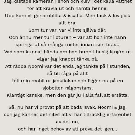
Jag kastade kameran i snön och klev i det kalla vattnet
för att kravla ut och hämta henne.
Upp kom vi, genomblöta & iskalla. Men tack & lov gick
allt bra.
Som tur var, var vi inte själva där.
Och ännu mer tur i oturen – var att hon inte hann
springa ut så många meter innan isen brast.
Vad som kunnat hända om hon hunnit ta sig längre ut
vågar jag knappt tänka på.
Att rädda Noomi var det enda jag tänkte på i stunden,
så till råga på allt
föll min mobil ur jackfickan och ligger nu på en
sjöbotten någonstans.
Klantigt kanske, men den går ju i alla fall att ersätta.
Så, nu har vi provat på att bada isvak, Noomi & jag,
och jag känner definitivt att vi har tillräcklig erfarenhet
av det nu,
och har inget behov av att pröva det igen…