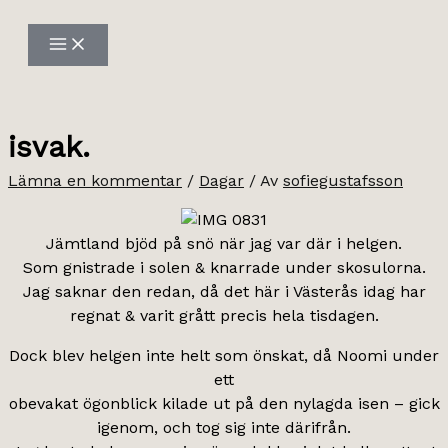
Hoppa
till
innehåll
isvak.
Lämna en kommentar
/
Dagar
/ Av
sofiegustafsson
Jämtland bjöd på snö när jag var där i helgen.
Som gnistrade i solen & knarrade under skosulorna.
Jag saknar den redan, då det här i Västerås idag har
regnat & varit grått precis hela tisdagen.
Dock blev helgen inte helt som önskat, då Noomi under
ett
obevakat ögonblick kilade ut på den nylagda isen – gick
igenom, och tog sig inte därifrån.