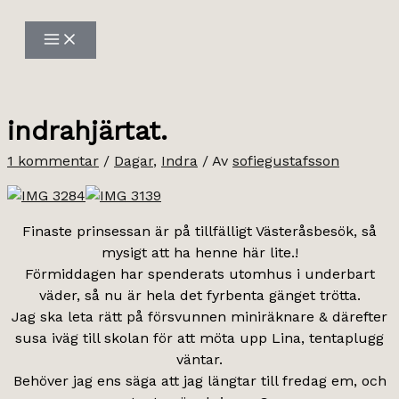
Hoppa
till
innehåll
indrahjärtat.
1 kommentar
/
Dagar
,
Indra
/ Av
sofiegustafsson
Finaste prinsessan är på tillfälligt Västeråsbesök, så
mysigt att ha henne här lite.!
Förmiddagen har spenderats utomhus i underbart
väder, så nu är hela det fyrbenta gänget trötta.
Jag ska leta rätt på försvunnen miniräknare & därefter
susa iväg till skolan för att möta upp Lina, tentaplugg
väntar.
Behöver jag ens säga att jag längtar till fredag em, och