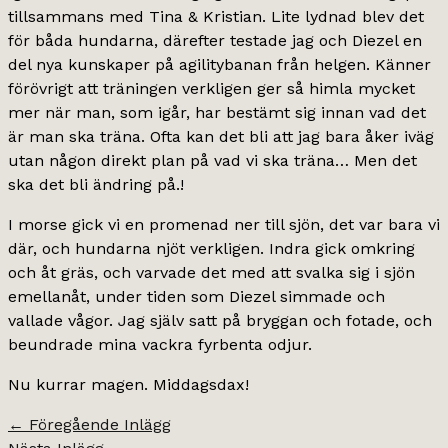
tillsammans med Tina & Kristian. Lite lydnad blev det
för båda hundarna, därefter testade jag och Diezel en
del nya kunskaper på agilitybanan från helgen. Känner
förövrigt att träningen verkligen ger så himla mycket
mer när man, som igår, har bestämt sig innan vad det
är man ska träna. Ofta kan det bli att jag bara åker iväg
utan någon direkt plan på vad vi ska träna… Men det
ska det bli ändring på.!
I morse gick vi en promenad ner till sjön, det var bara vi
där, och hundarna njöt verkligen. Indra gick omkring
och åt gräs, och varvade det med att svalka sig i sjön
emellanåt, under tiden som Diezel simmade och
vallade vågor. Jag själv satt på bryggan och fotade, och
beundrade mina vackra fyrbenta odjur.
Nu kurrar magen. Middagsdax!
←
Föregående Inlägg