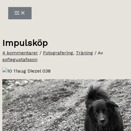
Hoppa
till
innehåll
Impulsköp
4 kommentarer
/
Fotografering
,
Träning
/ Av
sofiegustafsson