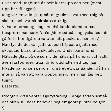
Livet med unghund är helt klart upp och ner. (mest
upp bör tilläggas)
Idag var en väldigt uppåt dag! Diezel var med mig på
skolan, och var så himlans duktig…
Vi hade temadag idag, innehållande bland annat
tipspromenad som D hängde med på. Jag lyckades inte
gå förbi hundgårdarna utan att plocka ut honom ;)
Han tyckte det var jättekul och trippade glatt med,
okopplad bland alla skolelever. Underbara hund!
Hälsade glatt på de som ville hälsa på honom, och satt
även fastbunden utanför idrottshallen ett tag, jag
kikade på honom genom fönstret ett par gånger, då han
inte är så van att vara uppbunden, men han låg helt
lugnt.
Bästaste.
Imorgon kväll väntar agilityträning. Länge sedan sist så
det blir kul! Indra behöver nog ett genrep inför helgen
:)