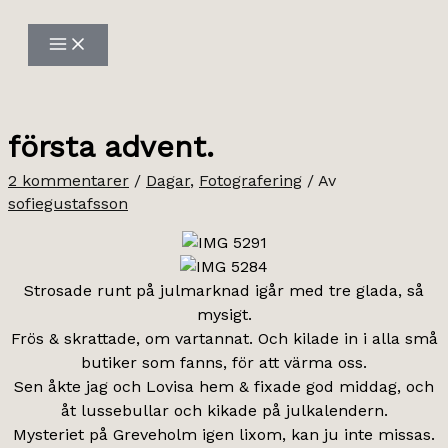
Hoppa
till
innehåll
första advent.
2 kommentarer
/
Dagar
,
Fotografering
/ Av
sofiegustafsson
Strosade runt på julmarknad igår med tre glada, så
mysigt.
Frös & skrattade, om vartannat. Och kilade in i alla små
butiker som fanns, för att värma oss.
Sen åkte jag och Lovisa hem & fixade god middag, och
åt lussebullar och kikade på julkalendern.
Mysteriet på Greveholm igen lixom, kan ju inte missas.